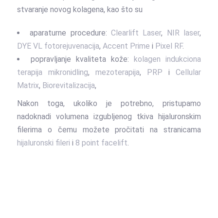
stvaranje novog kolagena, kao što su
aparaturne procedure:
Clearlift Laser
,
NIR laser
,
DYE VL fotorejuvenacija
,
Accent Prime
i
Pixel RF
.
popravljanje kvaliteta kože:
kolagen indukciona
terapija mikronidling
,
mezoterapija
,
PRP
i
Cellular
Matrix
,
Biorevitalizacija
,
Nakon toga, ukoliko je potrebno, pristupamo
nadoknadi volumena izgubljenog tkiva hijaluronskim
filerima o čemu možete pročitati na stranicama
hijaluronski fileri
i
8 point facelift
.