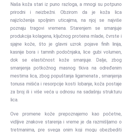
Naša koža stari iz puno razloga, a mnogi su potpuno
prirodni i neizbežni. Obzirom da je koža lica
najizloženija spoljnim uticajima, na njoj se najviše
poznaju tragovi vremena. Starenjem se smanjuje
produkcija kolagena, ključnog proteina mlade, čvrste i
sjajne kože, što je glavni uzrok pojave finih linija,
kasnije bora i tamnih podočnjaka, lice gubi volumen,
dok se elastičnost kože smanjuje. Dalje, zbog
smanjenja potkožnog masnog tkiva na određenim
mestima lica, zbog popuštanja ligamenata , smanjenja
tonusa mišića i resorpcije kosti lobanje, koža postaje
za broj ili i više veća u odnosu na sadašnju strukturu
lica.
Ove promene kože prepoznajemo kao početne,
vidljive znakove starenja i vreme je da razmišljamo o
tretmanima, pre svega onim koji mogu obezbediti