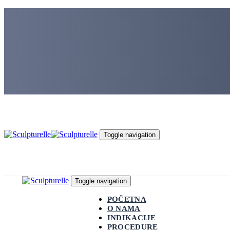
Skip
Skip
links
to
primary
navigation
Skip
to
content
Toggle navigation
Toggle navigation
POČETNA
O NAMA
INDIKACIJE
PROCEDURE