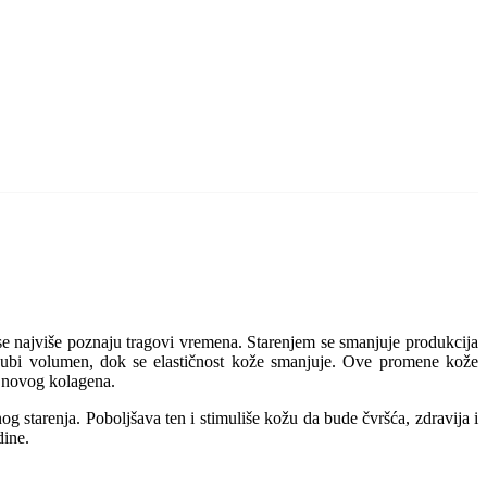
 se najviše poznaju tragovi vremena. Starenjem se smanjuje produkcija
ce gubi volumen, dok se elastičnost kože smanjuje. Ove promene kože
e novog kolagena.
 starenja. Poboljšava ten i stimuliše kožu da bude čvršća, zdravija i
dine.