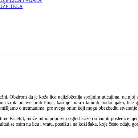
ŽE LICA I VRATA
OŽE TELA
ežni. Obzirom da je koža lica najizloženija spoljnim uticajima, na njoj
avni uzrok pojave finih linija, kasnije bora i tamnih podočnjaka, li
azmišljamo o tretmanima, pre svega onim koji mogu obezbediti stvaranj
Facelift, može bitno popraviti izgled kože i smanjiti posledice njenog
ltati se osim na licu i vratu, postižu i na koži šaka, koje često odaju go