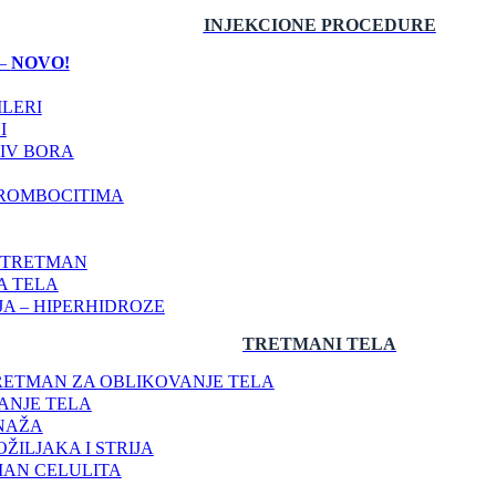
INJEKCIONE
PROCEDURE
–
NOVO!
ILERI
I
IV BORA
TROMBOCITIMA
I TRETMAN
A TELA
A – HIPERHIDROZE
TRETMANI TELA
RETMAN ZA OBLIKOVANJE TELA
ANJE TELA
NAŽA
OŽILJAKA I STRIJA
MAN CELULITA