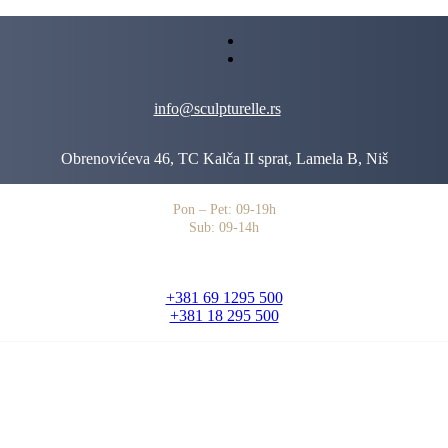
info@sculpturelle.rs
Obrenovićeva 46, TC Kalča II sprat, Lamela B, Niš
Pon – Pet: 09-19h
Sub: 09-14h
+381 69 1295 500
+381 18 295 500