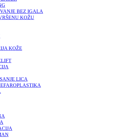
NG
VANJE BEZ IGALA
AVRŠENU KOŽU
N
IJA KOŽE
ELIFT
IJA
SANJE LICA
LEFAROPLASTIKA
L
NA
JA
ACIJA
MAN