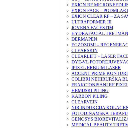
EXION RF MICRONEEDLI
EXION FACE – PODMLAĐI
EXION CLEAR RF – ZA S
ULTRAFORMER III
JOVENA FACESTIM
HYDRAFACIAL TRETMA
DERMAPEN
EGZOZOMI – REGENERAC
CLEARSKIN
CLEARLIFT – LASER FAC
DYE-VL FOTOREJUVENAC
IPIXEL ERBIUM LASER
ACCENT PRIME KONTURI
COLIBRI NEHIRURŠKA B
FRAKCIONISANI RF PIXE
HEMIJSKI PILING
KARBON PILING
CLEARVEIN
NIR INDUKCIJA KOLAGE
FOTODINAMSKA TERAPI
GENOSYS BIOREVITALIZ
MEDICAL BEAUTY TRET