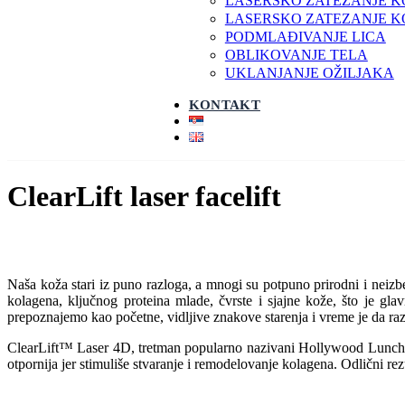
LASERSKO ZATEZANJE KO
LASERSKO ZATEZANJE K
PODMLAĐIVANJE LICA
OBLIKOVANJE TELA
UKLANJANJE OŽILJAKA
KONTAKT
ClearLift laser facelift
Naša koža stari iz puno razloga, a mnogi su potpuno prirodni i neizb
kolagena, ključnog proteina mlade, čvrste i sjajne kože, što je gl
prepoznajemo kao početne, vidljive znakove starenja i vreme je da r
ClearLift™ Laser 4D, tretman popularno nazivani Hollywood Lunchtime 
otpornija jer stimuliše stvaranje i remodelovanje kolagena. Odlični rezu