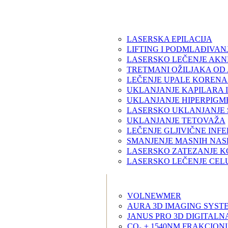
LASERSKA EPILACIJA
LIFTING I PODMLAĐIVAN
LASERSKO LEČENJE AKN
TRETMANI OŽILJAKA OD
LEČENJE UPALE KORENA
UKLANJANJE KAPILARA 
UKLANJANJE HIPERPIGM
LASERSKO UKLANJANJE 
UKLANJANJE TETOVAŽA
LEČENJE GLJIVIČNE INF
SMANJENJE MASNIH NASL
LASERSKO ZATEZANJE K
LASERSKO LEČENJE CEL
VOLNEWMER
AURA 3D IMAGING SYST
JANUS PRO 3D DIGITALN
CO₂ + 1540NM FRAKCION