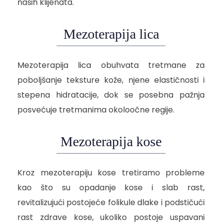
naših klijenata.
Mezoterapija lica
Mezoterapija lica obuhvata tretmane za
poboljšanje teksture kože, njene elastičnosti i
stepena hidratacije, dok se posebna pažnja
posvećuje tretmanima okoloočne regije.
Mezoterapija kose
Kroz mezoterapiju kose tretiramo probleme
kao što su opadanje kose i slab rast,
revitalizujući postojeće folikule dlake i podstičući
rast zdrave kose, ukoliko postoje uspavani