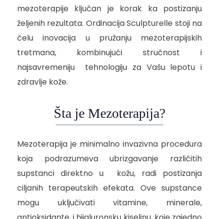
mezoterapije ključan je korak ka postizanju
željenih rezultata. Ordinacija Sculpturelle stoji na
čelu inovacija u pružanju mezoterapijskih
tretmana, kombinujući stručnost i
najsavremeniju tehnologiju za Vašu lepotu i
zdravlje kože.
Šta je Mezoterapija?
Mezoterapija je minimalno invazivna procedura
koja podrazumeva ubrizgavanje različitih
supstanci direktno u kožu, radi postizanja
ciljanih terapeutskih efekata. Ove supstance
mogu uključivati vitamine, minerale,
antioksidante, i hijaluronsku kiselinu, koje zajedno