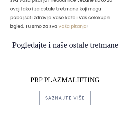
sva Vaša pitanja i nedoumice vezane kako za
ovaj tako i za ostale tretmane koji mogu
poboljšati zdravlje Vaše kože i Vaš celokupni
izgled.
Tu smo za sva
Vaša pitanja
!
Pogledajte i naše ostale tretmane
PRP PLAZMALIFTING
SAZNAJTE VIŠE