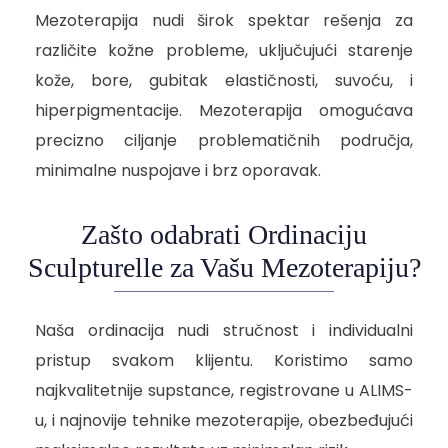
Mezoterapija nudi širok spektar rešenja za
različite kožne probleme, uključujući starenje
kože, bore, gubitak elastičnosti, suvoću, i
hiperpigmentacije. Mezoterapija omogućava
precizno ciljanje problematičnih područja,
minimalne nuspojave i brz oporavak.
Zašto odabrati Ordinaciju
Sculpturelle za Vašu Mezoterapiju?
Naša ordinacija nudi stručnost i individualni
pristup svakom klijentu. Koristimo samo
najkvalitetnije supstance, registrovane u ALIMS-
u, i najnovije tehnike mezoterapije, obezbeđujući