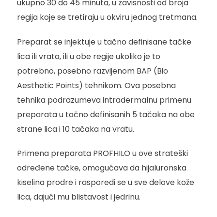
ukupno 30 do 45 minuta, u zavisnosti od broja
regija koje se tretiraju u okviru jednog tretmana.
Preparat se injektuje u tačno definisane tačke
lica ili vrata, ili u obe regije ukoliko je to
potrebno, posebno razvijenom BAP (Bio
Aesthetic Points) tehnikom. Ova posebna
tehnika podrazumeva intradermalnu primenu
preparata u tačno definisanih 5 tačaka na obe
strane lica i 10 tačaka na vratu.
Primena preparata PROFHILO u ove strateški
određene tačke, omogućava da hijaluronska
kiselina prodre i rasporedi se u sve delove kože
lica, dajući mu blistavost i jedrinu.