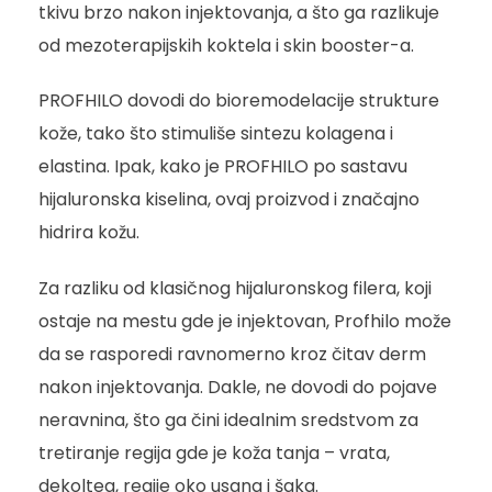
tkivu brzo nakon injektovanja, a što ga razlikuje
od mezoterapijskih koktela i skin booster-a.
PROFHILO dovodi do bioremodelacije strukture
kože, tako što stimuliše sintezu kolagena i
elastina. Ipak, kako je PROFHILO po sastavu
hijaluronska kiselina, ovaj proizvod i značajno
hidrira kožu.
Za razliku od klasičnog hijaluronskog filera, koji
ostaje na mestu gde je injektovan, Profhilo može
da se rasporedi ravnomerno kroz čitav derm
nakon injektovanja. Dakle, ne dovodi do pojave
neravnina, što ga čini idealnim sredstvom za
tretiranje regija gde je koža tanja – vrata,
dekoltea, regije oko usana i šaka.