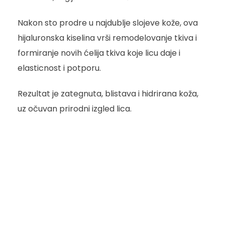
Nakon sto prodre u najdublje slojeve kože, ova
hijaluronska kiselina vrši remodelovanje tkiva i
formiranje novih ćelija tkiva koje licu daje i
elasticnost i potporu.
Rezultat je zategnuta, blistava i hidrirana koža,
uz očuvan prirodni izgled lica.