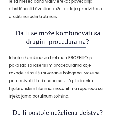
je za mesec dana vidljiv efekat povećanja
elastičnosti i čvrstine kože, kada je predviđeno
uraditi naredni tretman.
Da li se može kombinovati sa
drugim procedurama?
Idealnu kombinaciju tretman PROFHILO je
pokazao sa laserskim procedurama koje
takođe stimulišu stvaranje kolagena. Može se
primenjivati I kod osoba sa već plasiranim
hijaluronskim filerima, mezonitima i uporedo sa
injekcijama botulinum toksina.
Da li postoje neželjena dejstva?