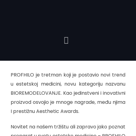
PROFHILO je tretman koji je postavio novi trend
u estetskoj medicini, novu kategoriju nazvanu
BIOREMODELOVANJE. Kao jedinstveni i inovativni
proizvod osvojio je mnoge nagrade, među njima
I prestižnu Aesthetic Awards.
Novitet na našem tržištu ali zapravo jako poznat
preparat u svetu estetske medicine – PROFHILO