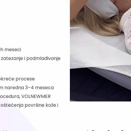
ih meseci
o zatezanje i podmlađivanje
 pokreće procese
kom naredna 3–4 meseca
 procedura, VOLNEWMER
štećenja površine kože i