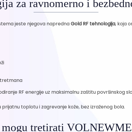
ija za ravnomerno i bezbedn
stema jeste njegova napredna
Gold RF tehnologija
, koja 
ži
m tretmana
ranje RF energije uz maksimalnu zaštitu površinskog sloja
rijatnu toplotu i zagrevanje kože, bez izraženog bola.
se mogu tretirati VOLNEWM