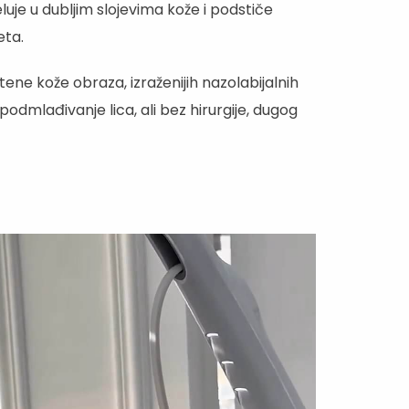
eluje u dubljim slojevima kože i podstiče
eta.
ene kože obraza, izraženijih nazolabijalnih
 podmlađivanje lica, ali bez hirurgije, dugog