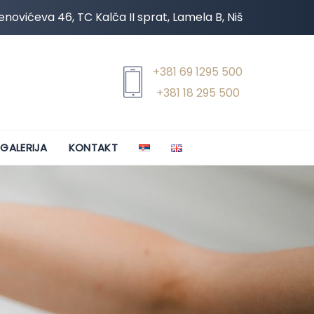
novićeva 46, TC Kalča II sprat, Lamela B, Niš
+381 69 1295 500
+381 18 295 500
GALERIJA
KONTAKT