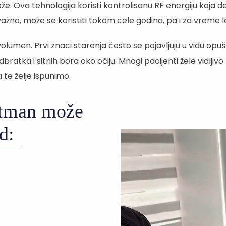
ože. Ova tehnologija koristi kontrolisanu RF energiju koja d
važno, može se koristiti tokom cele godina, pa i za vreme l
lumen. Prvi znaci starenja često se pojavljuju u vidu opušt
dbratka i sitnih bora oko očiju. Mnogi pacijenti žele vidljivo
 te želje ispunimo.
man može
d: