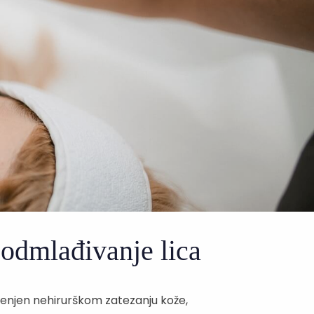
podmlađivanje lica
enjen nehirurškom zatezanju kože,