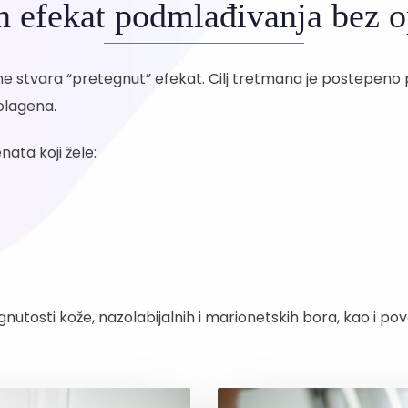
n efekat podmlađivanja bez o
e stvara “pretegnut” efekat. Cilj tretmana je postepeno p
olagena.
ata koji žele:
egnutosti kože, nazolabijalnih i marionetskih bora, kao i 