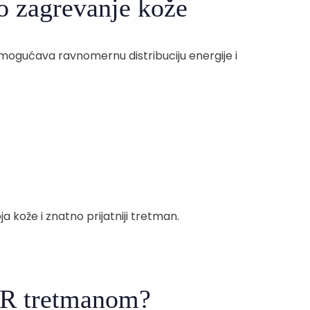
o zagrevanje kože
omogućava ravnomernu distribuciju energije i
 kože i znatno prijatniji tretman.
ER tretmanom?