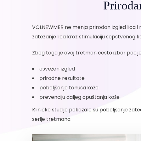
Priroda
VOLNEWMER ne menja prirodan izgled lica i n
zatezanje lica kroz stimulaciju sopstvenog k
Zbog toga je ovaj tretman često izbor pacijen
osvežen izgled
prirodne rezultate
poboljšanje tonusa kože
prevenciju daljeg opuštanja kože
Kliničke studije pokazale su poboljšanje zat
serije tretmana.