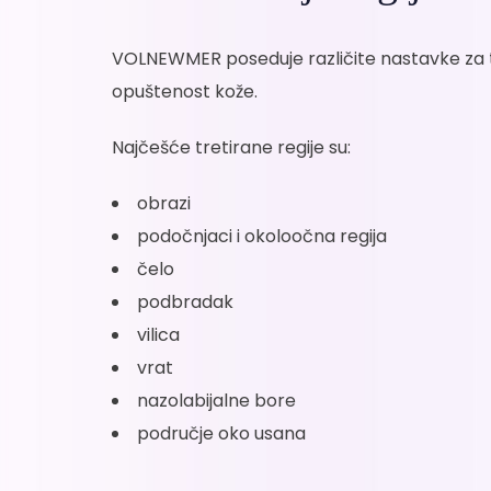
VOLNEWMER poseduje različite nastavke za tret
opuštenost kože.
Najčešće tretirane regije su:
obrazi
podočnjaci i okoloočna regija
čelo
podbradak
vilica
vrat
nazolabijalne bore
područje oko usana