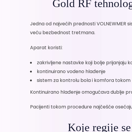
Gold RF tehnolog
Jedna od najvećih prednosti VOLNEWMER si
veću bezbednost tretmana.
Aparat koristi:
zakrivljene nastavke koji bolje prijanjaju ko
kontinuirano vodeno hlađenje
sistem za kontrolu bola i komfora toko
Kontinuirano hlađenje omogućava dublje prodi
Pacijenti tokom procedure najčešće osećaju p
Koje regije 