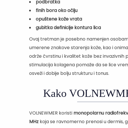
podbratka
finih bora oko očiju
opuštene kože vrata
gubitka definicije kontura lica
Ovaj tretman je posebno namenjen osobama 
umerene znakove starenja kože, kao i onima 
održe čvrstinu i kvalitet kože bez invazivni
stimulacija kolagena pomaže da se lice vre
osveži i dobije bolju strukturu i tonus.
Kako VOLNEWMER
VOLNEWMER koristi
monopolarnu radiofrekve
MHz
koja se ravnomerno prenosi u dermis, g