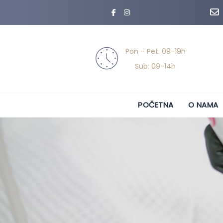
Skip
Skip
links
to
primary
navigation
Pon – Pet: 09-19h
Skip
Sub: 09-14h
to
content
POČETNA
O NAMA