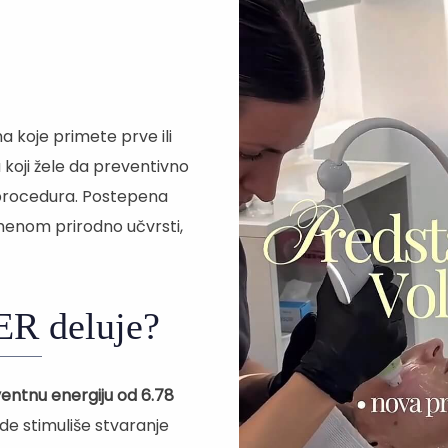
koje primete prve ili
koji žele da preventivno
h procedura. Postepena
menom prirodno učvrsti,
 deluje?
ntnu energiju od 6.78
de stimuliše stvaranje