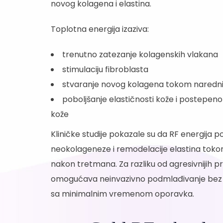
novog kolagena i elastina.
Toplotna energija izaziva:
trenutno zatezanje kolagenskih vlakana
stimulaciju fibroblasta
stvaranje novog kolagena tokom naredn
poboljšanje elastičnosti kože i postepen
kože
Kliničke studije pokazale su da RF energija
neokolageneze i remodelacije elastina to
nakon tretmana. Za razliku od agresivnijih
omogućava neinvazivno podmlađivanje bez o
sa minimalnim vremenom oporavka.