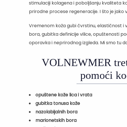
stimulaciji kolagena i poboljšanju kvaliteta k
prirodne procese regeneracije. I što je jako 
Vremenom koža gubi čvrstinu, elastičnost i vo
bora, gubitka definicije vilice, opuštenosti po
oporavka i neprirodnog izgleda. Mi smo tu da
VOLNEWMER tret
pomoći ko
opuštene kože lica i vrata
gubitka tonusa kože
nazolabijalnih bora
marionetskih bora