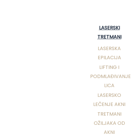
Skip
Skip
links
to
primary
LASERSKI
navigation
TRETMANI
Skip
LASERSKA
to
EPILACIJA
content
LIFTING I
PODMLAĐIVANJE
LICA
LASERSKO
LEČENJE AKNI
TRETMANI
OŽILJAKA OD
AKNI