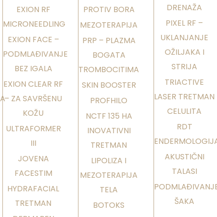
DRENAŽA
EXION RF
PROTIV BORA
PIXEL RF –
MICRONEEDLING
MEZOTERAPIJA
UKLANJANJE
EXION FACE –
PRP – PLAZMA
OŽILJAKA I
PODMLAĐIVANJE
BOGATA
STRIJA
BEZ IGALA
TROMBOCITIMA
TRIACTIVE
EXION CLEAR RF
SKIN BOOSTER
LASER TRETMAN
JA
– ZA SAVRŠENU
PROFHILO
CELULITA
KOŽU
NCTF 135 HA
RDT
ULTRAFORMER
INOVATIVNI
ENDERMOLOGIJ
III
TRETMAN
AKUSTIČNI
JOVENA
LIPOLIZA I
TALASI
FACESTIM
MEZOTERAPIJA
PODMLAĐIVANJ
HYDRAFACIAL
TELA
ŠAKA
TRETMAN
BOTOKS